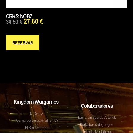
ORKS: NOBZ
27,60
€
34,50
€
RESERVAR
Kingdom Wargames
Colaboradores
El Reino
Las crónicas de Arturok
¿Cómo pertenecer al reino?
Forjadores de juegos
El Reino crece
Hefesto Miniaturas