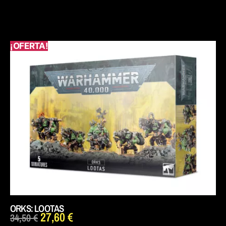
¡OFERTA!
ORKS: LOOTAS
27,60
€
34,50
€