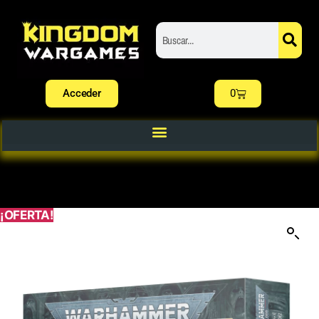
Acceder
0
¡OFERTA!