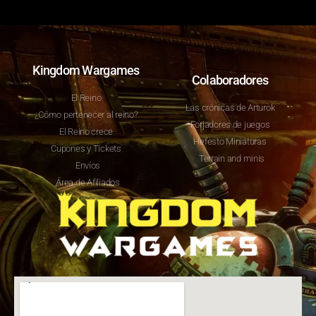
Kingdom Wargames
Colaboradores
El Reino
Las crónicas de Arturok
¿Cómo pertenecer al reino?
Forjadores de juegos
El Reino crece
Hefesto Miniaturas
Cupones y Tickets
Terrain and minis
Envíos
Área de Afiliados