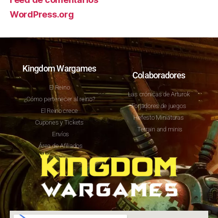
WordPress.org
Kingdom Wargames
Colaboradores
El Reino
Las crónicas de Arturok
¿Cómo pertenecer al reino?
Forjadores de juegos
El Reino crece
Hefesto Miniaturas
Cupones y Tickets
Terrain and minis
Envíos
Área de Afiliados