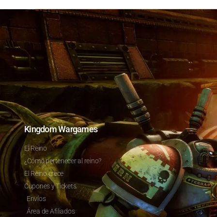
Kingdom Wargames
El Reino
¿Cómo pertenecer al reino?
El Reino crece
Cupones y Tickets
Envíos
Área de Afiliados