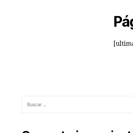
Pág
[ulti