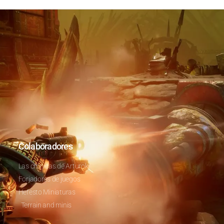
Colaboradores
Las crónicas de Arturok
Forjadores de juegos
Hefesto Miniaturas
Terrain and minis