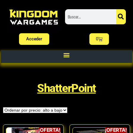
Acceder
0
ShatterPoint
¡OFERTA!
¡OFERTA!