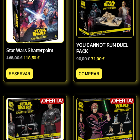
YOU CANNOT RUN DUEL
Star Wars Shatterpoint
PACK
165,00
€
118,50
€
90,00
€
71,00
€
RESERVAR
COMPRAR
¡OFERTA!
¡OFERTA!