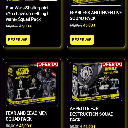
Star Wars Shatterpoint:
FEARLESS AND INVENTIVE
«You have something I
SQUAD PACK
want» Squad Pack
50,00
€
45,00
€
50,00
€
45,00
€
RESERVAR
RESERVAR
¡OFERTA!
¡OFERTA!
APPETITE FOR
FEAR AND DEAD MEN
DESTRUCTION SQUAD
SQUAD PACK
PACK
50,00
€
45,00
€
50,00
€
45,00
€