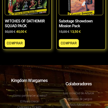
WITCHES OF DATHOMIR
Sabotage Showdown
SQUAD PACK
Mission Pack
50,00
€
40,00
€
15,00
€
13,50
€
COMPRAR
COMPRAR
Kingdom Wargames
Colaboradores
El Reino
Las crónicas de Arturok
¿Cómo pertenecer al reino?
Forjadores de juegos
El Reino crece
Hefesto Miniaturas
Cupones y Tickets