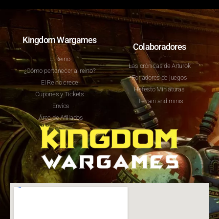
Kingdom Wargames
Colaboradores
El Reino
Las crónicas de Arturok
¿Cómo pertenecer al reino?
Forjadores de juegos
El Reino crece
Hefesto Miniaturas
Cupones y Tickets
Terrain and minis
Envíos
Área de Afiliados