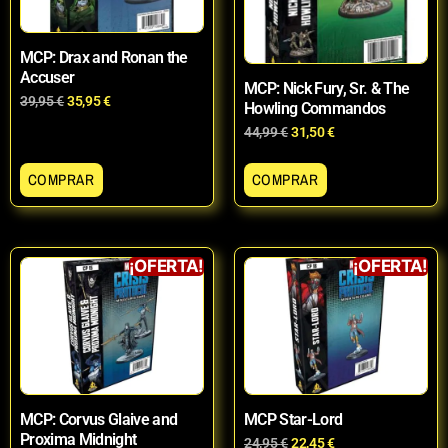
MCP: Drax and Ronan the
Accuser
MCP: Nick Fury, Sr. & The
39,95
€
35,95
€
Howling Commandos
44,99
€
31,50
€
COMPRAR
COMPRAR
¡OFERTA!
¡OFERTA!
MCP: Corvus Glaive and
MCP Star-Lord
Proxima Midnight
24,95
€
22,45
€