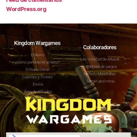
WordPress.org
Kingdom Wargames
Colaboradores
El Reino
Las crónicas de Arturok
¿Cómo pertenecer al reino?
Forjadores de juegos
El Reino crece
Hefesto Miniaturas
Cupones y Tickets
Terrain and minis
Envíos
Área de Afiliados