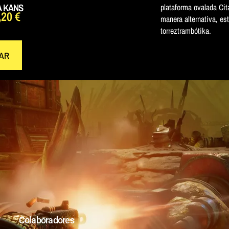
A KANS
plataforma ovalada Ci
,20
€
manera alternativa, e
torreztrambótika.
AR
Colaboradores