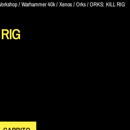
orkshop
/
Warhammer 40k
/
Xenos
/
Orks
/ ORKS: KILL RIG
 RIG
L CARRITO