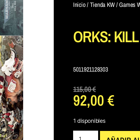
Inicio
/
Tienda KW
/
Games W
ORKS: KILL
5011921128303
115,00
€
92,00
€
1 disponibles
AÑADIR A