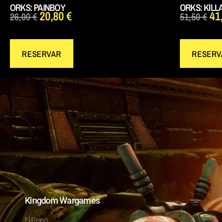
ORKS: PAINBOY
ORKS: KILL
20,80
€
41
26,00
€
51,50
€
RESERVAR
RESERV
Kingdom Wargames
El Reino