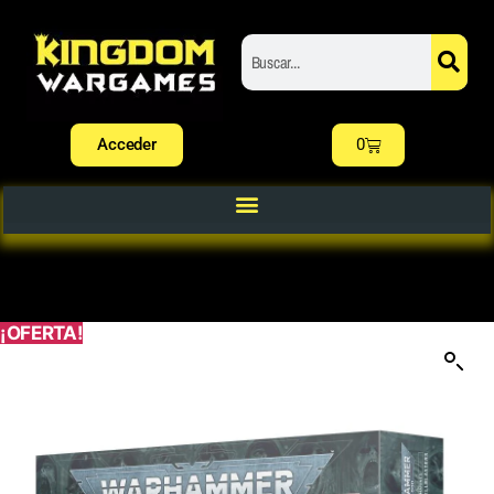
Acceder
0
¡OFERTA!