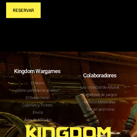
RESERVAR
Kingdom Wargames
Colaboradores
El Reino
Las crónicas de Arturok
¿Cómo pertenecer al reino?
Forjadores de juegos
El Reino crece
Hefesto Miniaturas
Cupones y Tickets
Terrain and minis
Envíos
Área de Afiliados