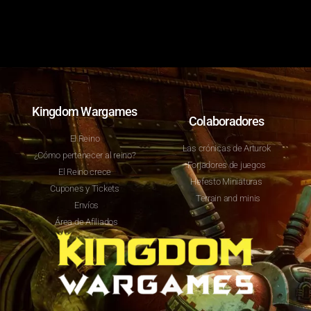
Kingdom Wargames
Colaboradores
El Reino
Las crónicas de Arturok
¿Cómo pertenecer al reino?
Forjadores de juegos
El Reino crece
Hefesto Miniaturas
Cupones y Tickets
Terrain and minis
Envíos
Área de Afiliados