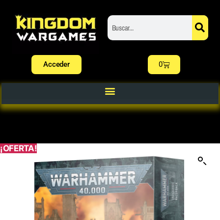
Acceder
0
¡OFERTA!