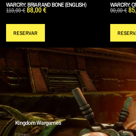
WARCRY: BRIAR AND BONE (ENGLISH)
WARCRY: CR
88,00
€
85
110,00
€
90,00
€
RESERVAR
RESERV
Kingdom Wargames
El Reino