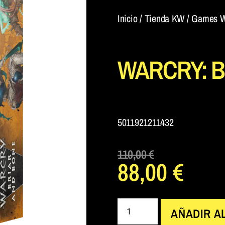
Inicio
/
Tienda KW
/
Games W
WARCRY: B
5011921211432
110,00
€
88,00
€
AÑADIR A