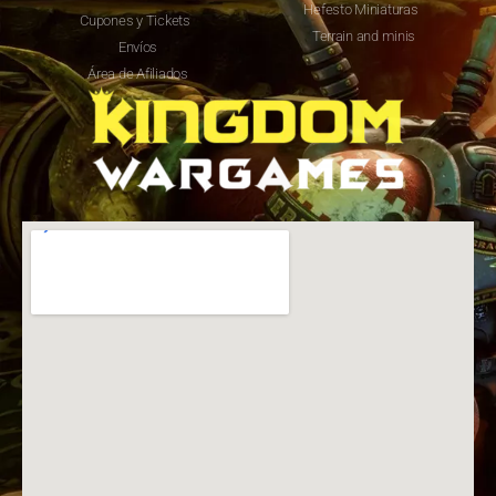
Hefesto Miniaturas
Cupones y Tickets
Terrain and minis
Envíos
Área de Afiliados