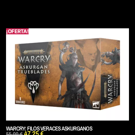
¡OFERTA!
WARCRY: FILOS VERACES ASKURGANOS
47,25
€
55,00
€