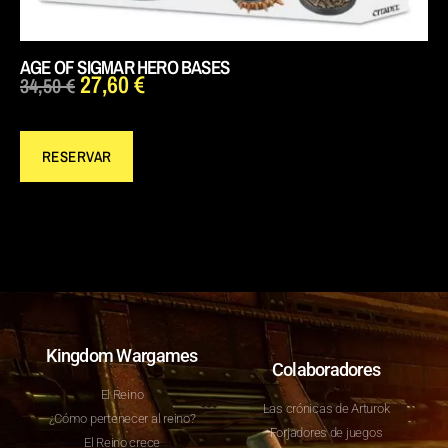
AGE OF SIGMAR HERO BASES
27,60
€
34,50
€
RESERVAR
Kingdom Wargames
Colaboradores
El Reino
Las crónicas de Arturok
¿Cómo pertenecer al reino?
Forjadores de juegos
El Reino crece