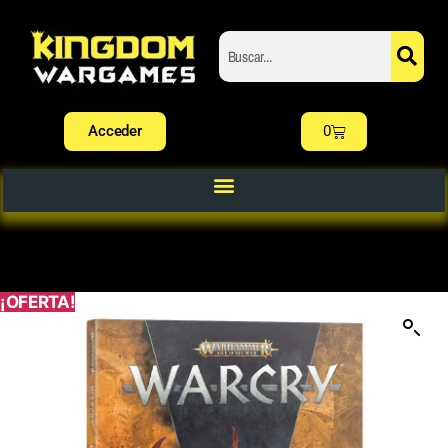
Acceder
0
¡OFERTA!