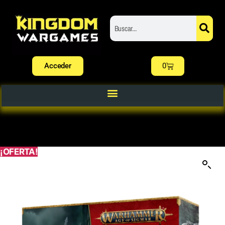
Acceder
0
¡OFERTA!