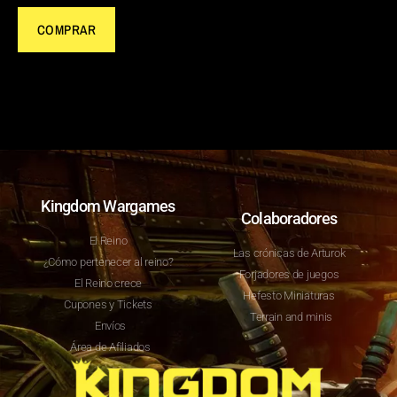
COMPRAR
Kingdom Wargames
Colaboradores
El Reino
Las crónicas de Arturok
¿Cómo pertenecer al reino?
Forjadores de juegos
El Reino crece
Hefesto Miniaturas
Cupones y Tickets
Terrain and minis
Envíos
Área de Afiliados