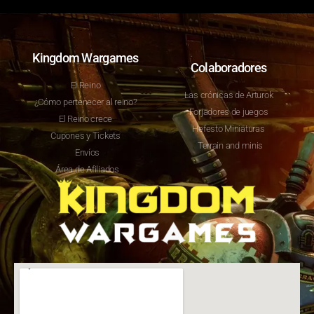
Kingdom Wargames
Colaboradores
El Reino
Las crónicas de Arturok
¿Cómo pertenecer al reino?
Forjadores de juegos
El Reino crece
Hefesto Miniaturas
Cupones y Tickets
Terrain and minis
Envíos
Área de Afiliados