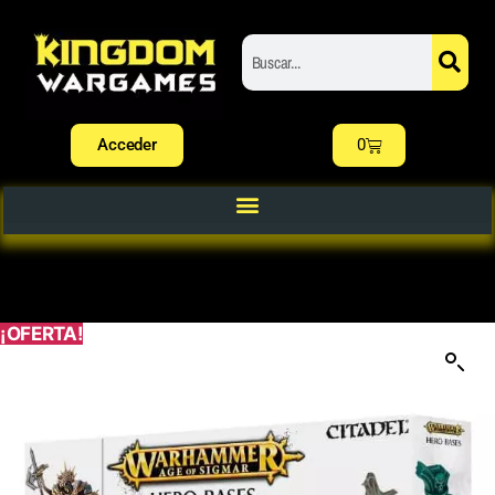
Acceder
0
¡OFERTA!