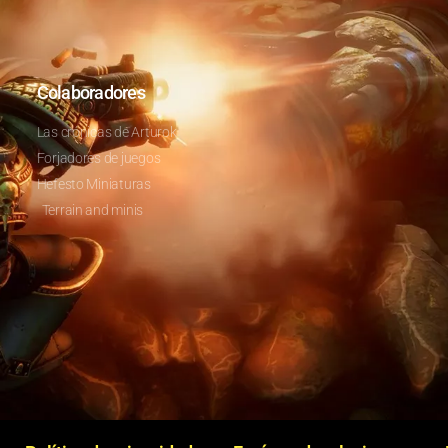
Colaboradores
Las crónicas de Arturok
Forjadores de juegos
Hefesto Miniaturas
Terrain and minis