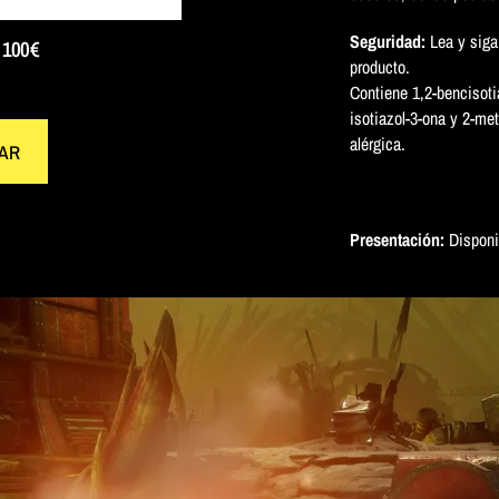
Seguridad:
Lea y siga
o 100€
producto.
Contiene 1,2-bencisoti
isotiazol-3-ona y 2-met
alérgica.
AR
Presentación:
Disponib