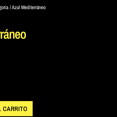
goria
/ Azul Mediterráneo
rráneo
L CARRITO