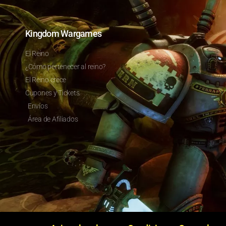
Kingdom Wargames
El Reino
¿Cómo pertenecer al reino?
El Reino crece
Cupones y Tickets
Envíos
Área de Afiliados