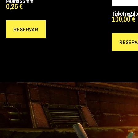
Peana 25mm
0,25
€
Ticket regal
100,00
€
RESERVAR
RESERV