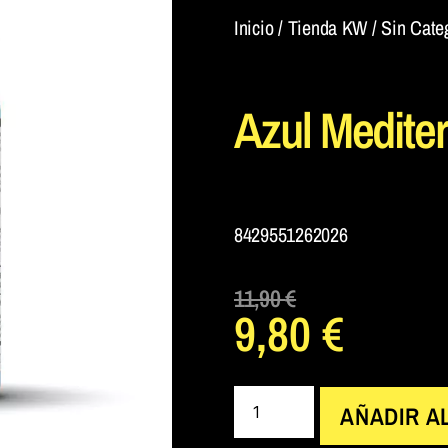
Inicio
/
Tienda KW
/
Sin Cate
Azul Medite
8429551262026
11,90
€
9,80
€
AÑADIR A