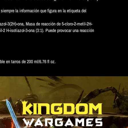
 siempre la información que figura en la etiqueta del
azol-3(2H)-ona, Masa de reacción de 5-cloro-2-metil-2H-
il-2 H-isotiazol-3-ona (3:1). Puede provocar una reacción
le en tarros de 200 ml/6.76 fl oz.