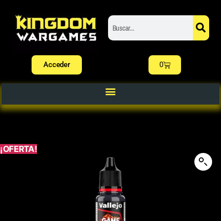
Acceder
0
¡OFERTA!