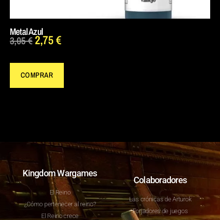
Metal Azul
2,75
€
3,05
€
COMPRAR
Kingdom Wargames
Colaboradores
El Reino
Las crónicas de Arturok
¿Cómo pertenecer al reino?
Forjadores de juegos
El Reino crece