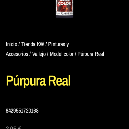
Inicio
/
Tienda KW
/
Pinturas y
Accesorios
/
Vallejo
/
Model color
/ Púrpura Real
Púrpura Real
8429551720168
3,05
€