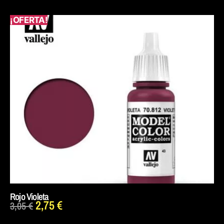
¡OFERTA!
Rojo Violeta
2,75
€
3,05
€