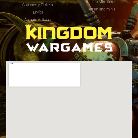
Hefesto Miniaturas
Cupones y Tickets
Terrain and minis
Envíos
Área de Afiliados