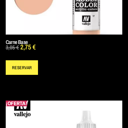
Carne Base
2,75
€
3,05
€
RESERVAR
¡OFERTA!