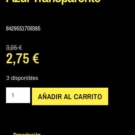
8429551709385
3,05
€
2,75
€
3 disponibles
AÑADIR AL CARRITO
Descripción