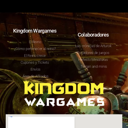
Kingdom Wargames
Colaboradores
El Reino
Las crónicas de Arturok
¿Cómo pertenecer al reino?
Forjadores de juegos
El Reino crece
Hefesto Miniaturas
Cupones y Tickets
Terrain and minis
Envíos
Área de Afiliados