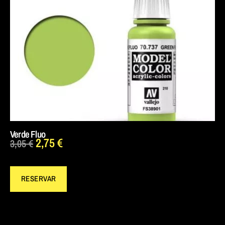
Verde Fluo
2,75
€
3,05
€
RESERVAR