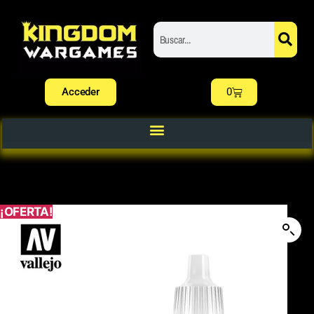
Acceder
0
¡OFERTA!