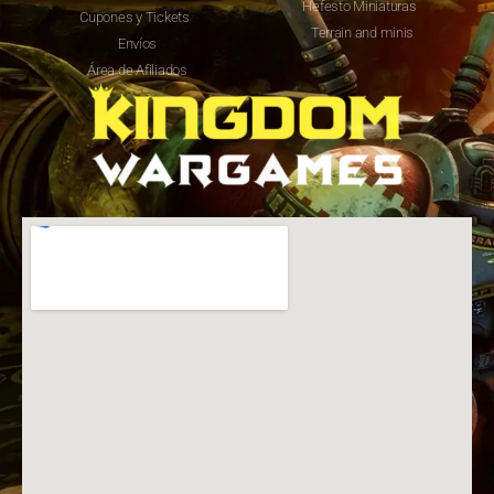
Hefesto Miniaturas
Cupones y Tickets
Terrain and minis
Envíos
Área de Afiliados