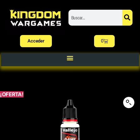
Acceder
0
¡OFERTA!