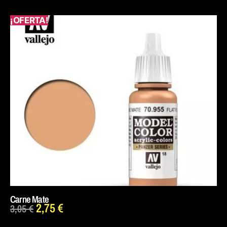
¡OFERTA!
Carne Mate
2,75
€
3,05
€