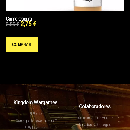
Carne Oscura
2,75
€
3,05
€
COMPRAR
Kingdom Wargames
Colaboradores
El Reino
Las crónicas de Arturok
¿Cómo pertenecer al reino?
Forjadores de juegos
El Reino crece