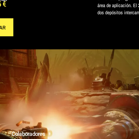
5
€
área de aplicación. El
dos depósitos intercam
AR
Colaboradores