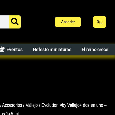
Acceder
0
Eventos
Hefesto miniaturas
El reino crece
y Accesorios
/
Vallejo
/ Evolution «by Vallejo» dos en uno –
tos 2+5 ml,