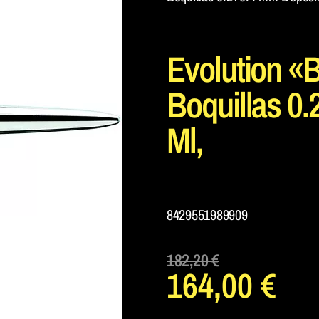
Evolution «
Boquillas 0
Ml,
8429551989909
182,20
€
164,00
€