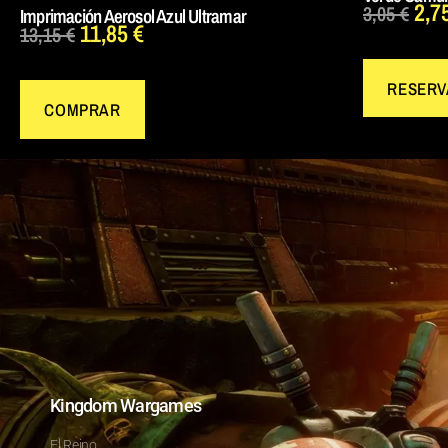
2,7
3,05
€
Imprimación Aerosol Azul Ultramar
11,85
€
13,15
€
RESERV
COMPRAR
Kingdom Wargames
El Reino