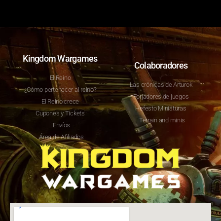
Kingdom Wargames
Colaboradores
El Reino
Las crónicas de Arturok
¿Cómo pertenecer al reino?
Forjadores de juegos
El Reino crece
Hefesto Miniaturas
Cupones y Tickets
Terrain and minis
Envíos
Área de Afiliados