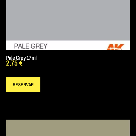
Pale Grey 17ml
2,75
€
RESERVAR