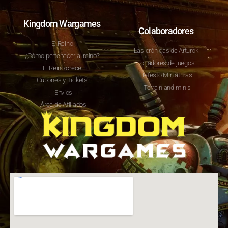
Kingdom Wargames
Colaboradores
El Reino
Las crónicas de Arturok
¿Cómo pertenecer al reino?
Forjadores de juegos
El Reino crece
Hefesto Miniaturas
Cupones y Tickets
Terrain and minis
Envíos
Área de Afiliados