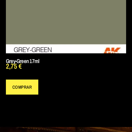
Grey-Green 17ml
2,75
€
COMPRAR