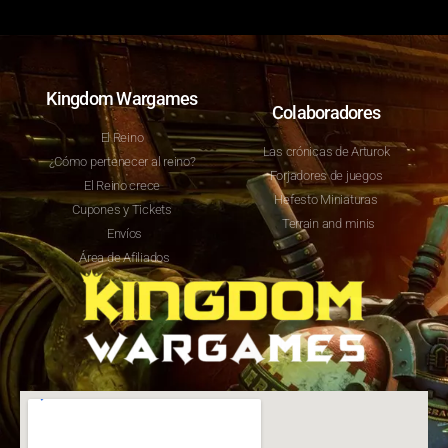
Kingdom Wargames
Colaboradores
El Reino
Las crónicas de Arturok
¿Cómo pertenecer al reino?
Forjadores de juegos
El Reino crece
Hefesto Miniaturas
Cupones y Tickets
Terrain and minis
Envíos
Área de Afiliados