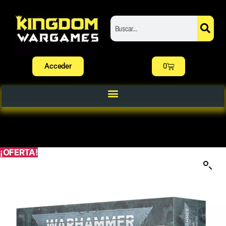
Acceder
0
¡OFERTA!