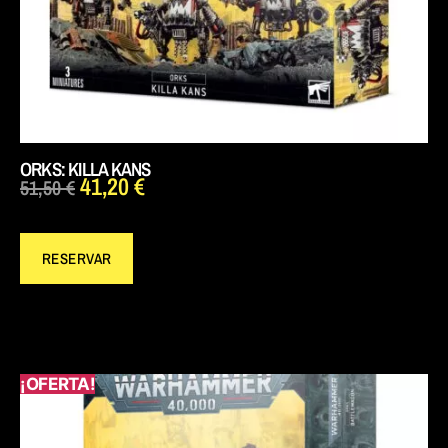
ORKS: KILLA KANS
41,20
€
51,50
€
RESERVAR
¡OFERTA!