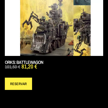
ORKS: BATTLEWAGON
81,20
€
101,50
€
RESERVAR