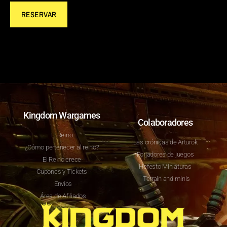
RESERVAR
Kingdom Wargames
Colaboradores
El Reino
Las crónicas de Arturok
¿Cómo pertenecer al reino?
Forjadores de juegos
El Reino crece
Hefesto Miniaturas
Cupones y Tickets
Terrain and minis
Envíos
Área de Afiliados