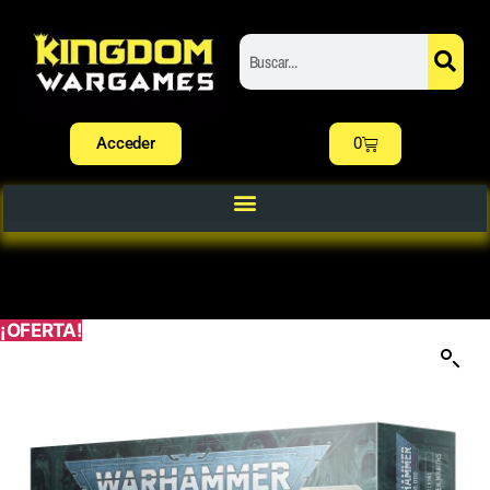
Acceder
0
¡OFERTA!