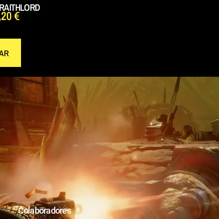
WRAITHLORD
,20
€
AR
Colaboradores