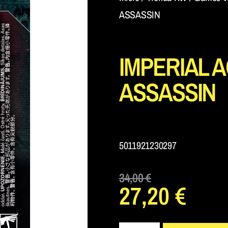
ASSASSIN
IMPERIAL 
ASSASSIN
5011921230297
34,00
€
27,20
€