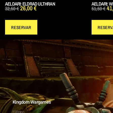
AELDARI: ELDRAD ULTHRAN
AELDARI: 
26,00
€
41
32,50
€
51,50
€
RESERVAR
RESERV
Kingdom Wargames
El Reino