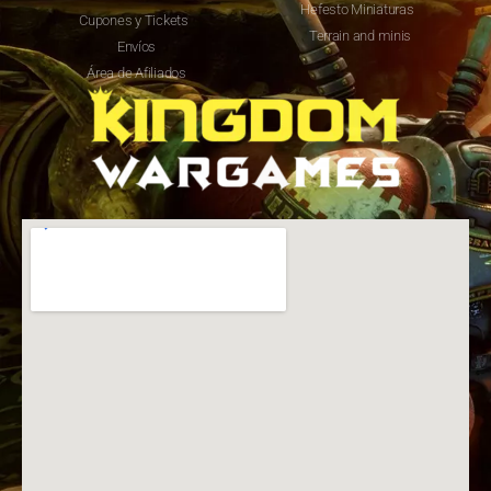
Hefesto Miniaturas
Cupones y Tickets
Terrain and minis
Envíos
Área de Afiliados