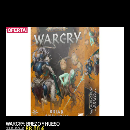
¡OFERTA!
WARCRY: BREZO Y HUESO
88,00
€
110,00
€