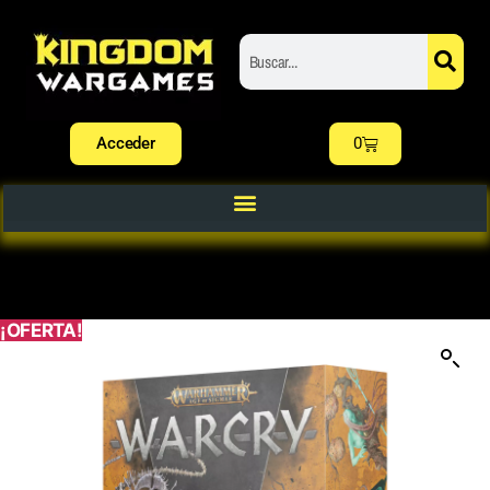
Acceder
0
¡OFERTA!