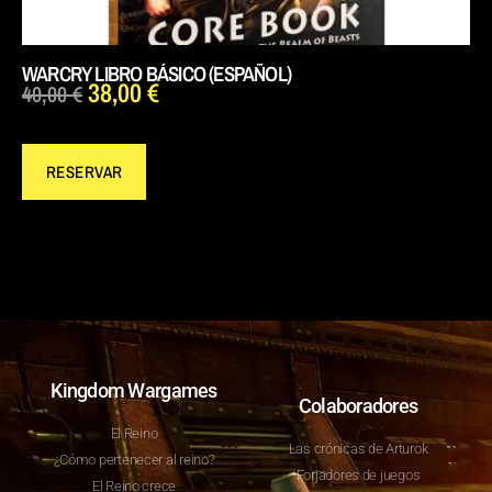
WARCRY LIBRO BÁSICO (ESPAÑOL)
38,00
€
40,00
€
RESERVAR
Kingdom Wargames
Colaboradores
El Reino
Las crónicas de Arturok
¿Cómo pertenecer al reino?
Forjadores de juegos
El Reino crece