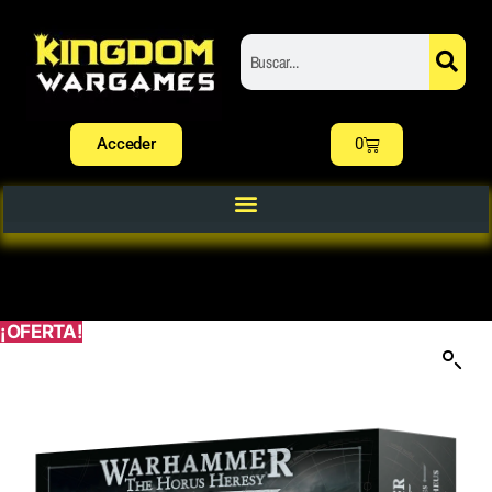
Acceder
0
¡OFERTA!