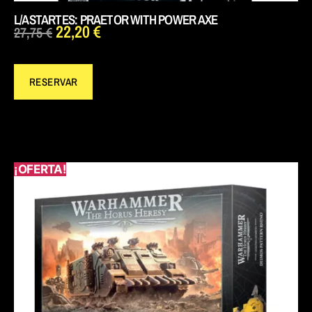
L/ASTARTES: PRAETOR WITH POWER AXE
22,20
€
27,75
€
RESERVAR
¡OFERTA!