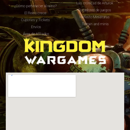
Las crónicas de Arturok
¿Cómo pertenecer al reino?
Forjadores de juegos
El Reino crece
Hefesto Miniaturas
Cupones y Tickets
Terrain and minis
Envíos
Área de Afiliados