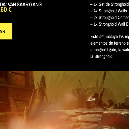
A: VAN SAAR GANG
– 1x Set de Stronghol
,60
€
– 4x Stronghold Walls
– 2x Stronghold Corner
– 1x Stronghold Wall 
AR
Este set incluye las r
elementos de terreno e
stronghold gate, la wat
la Stronghold.