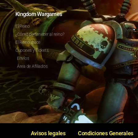
Kingdom Wargames
El Reino
¿Cómo pertenecer al reino?
El Reino crece
Cupones y Tickets
Envíos
Área de Afiliados
Avisos legales
Condiciones Generales