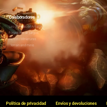
Colaboradores
Las crónicas de Arturok
Forjadores de juegos
Hefesto Miniaturas
Terrain and minis
Política de privacidad
Envíos y devoluciones