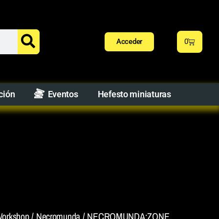
Acceder
0
ción
Eventos
Hefesto miniaturas
orkshop
/
Necromunda
/ NECROMUNDA:ZONE