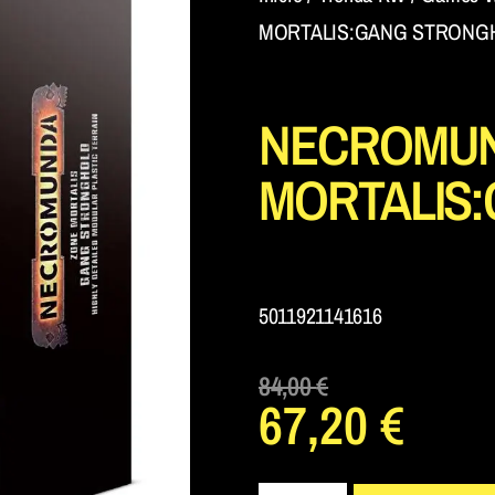
MORTALIS:GANG STRONG
NECROMUN
MORTALIS
5011921141616
84,00
€
67,20
€