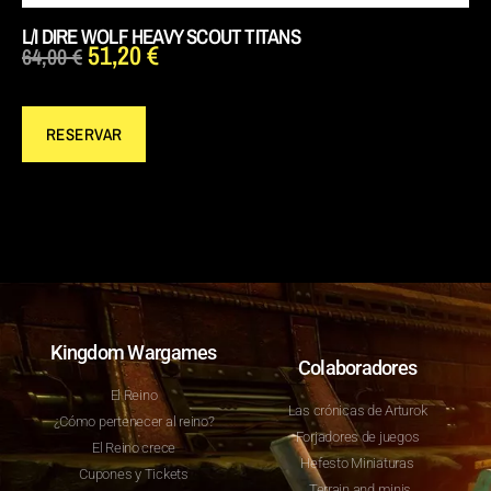
L/I DIRE WOLF HEAVY SCOUT TITANS
51,20
€
64,00
€
RESERVAR
Kingdom Wargames
Colaboradores
El Reino
Las crónicas de Arturok
¿Cómo pertenecer al reino?
Forjadores de juegos
El Reino crece
Hefesto Miniaturas
Cupones y Tickets
Terrain and minis