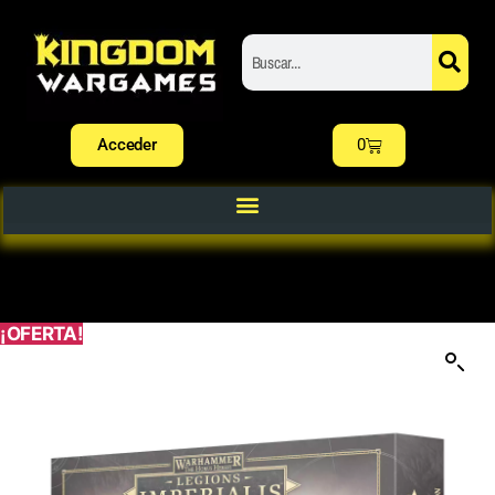
Acceder
0
¡OFERTA!