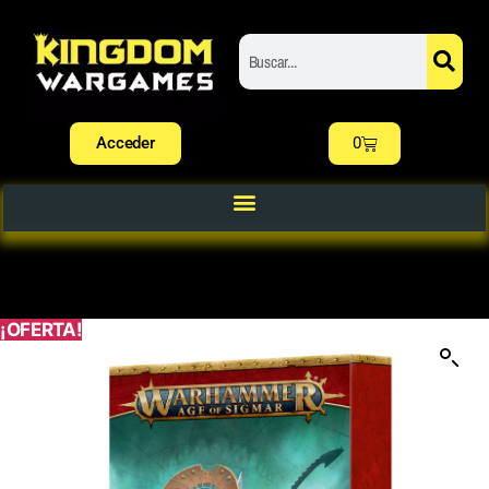
Acceder
0
¡OFERTA!