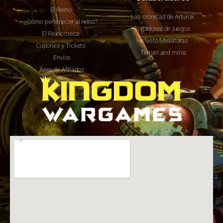
El Reino
Las crónicas de Arturok
¿Cómo pertenecer al reino?
Forjadores de juegos
El Reino crece
Hefesto Miniaturas
Cupones y Tickets
Terrain and minis
Envíos
Área de Afiliados