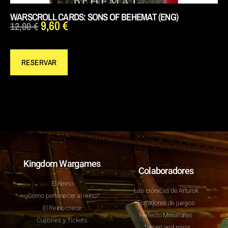
WARSCROLL CARDS: SONS OF BEHEMAT (ENG)
9,60
€
12,00
€
RESERVAR
Kingdom Wargames
Colaboradores
El Reino
Las crónicas de Arturok
¿Cómo pertenecer al reino?
Forjadores de juegos
El Reino crece
Hefesto Miniaturas
Cupones y Tickets
Terrain and minis