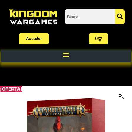
Acceder
0
¡OFERTA!