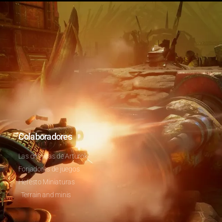
Colaboradores
Las crónicas de Arturok
Forjadores de juegos
Hefesto Miniaturas
Terrain and minis