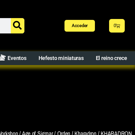
Acceder
0
Eventos
Hefesto miniaturas
El reino crece
orkshop
/
Age of Sigmar
/
Orden
/
Kharadron
/ KHARADRON