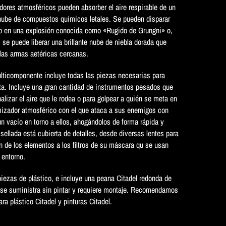
ores atmosféricos pueden absorber el aire respirable de un
nube de compuestos químicos letales. Se pueden disparar
 en una explosión conocida como «Rugido de Grungni» o,
 se puede liberar una brillante nube de niebla dorada que
 las armas aetéricas cercanas.
ulticomponente incluye todas las piezas necesarias para
ta. Incluye una gran cantidad de instrumentos pesados que
alizar el aire que le rodea o para golpear a quién se meta en
izador atmosférico con el que ataca a sus enemigos con
n vacío en torno a ellos, ahogándolos de forma rápida y
sellada está cubierta de detalles, desde diversas lentes para
n de los elementos a los filtros de su máscara qu se usan
 entorno.
piezas de plástico, e incluye una peana Citadel redonda de
se suministra sin pintar y requiere montaje. Recomendamos
ra plástico Citadel y pinturas Citadel.