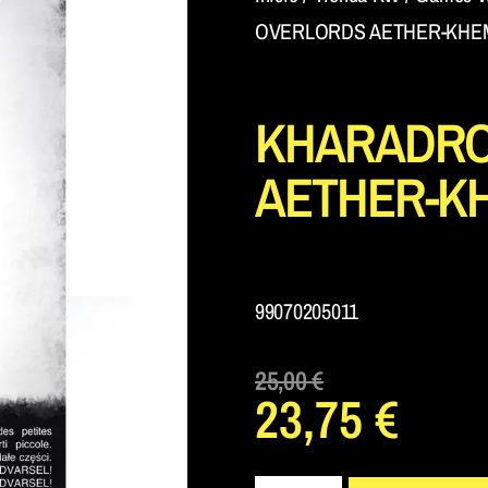
OVERLORDS AETHER-KHEMI
KHARADRO
AETHER-KH
99070205011
25,00
€
23,75
€