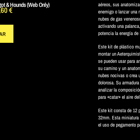
ot & Hounds (Web Only)
aéreos, sus anatomizad
,60
€
enemigo o lanzar una 
nubes de gas venenoso
activando una palanca,
potencia la energía de
AR
Este kit de plástico m
montar un Aeterquimis
se pueden usar para an
su camino y un anatom
nubes nocivas o crea u
dolorosa. Su armadura 
analizar la composició
para «catar» el aire del
Este kit consta de 12 
32mm. Esta miniatura 
el uso de pegamento pa