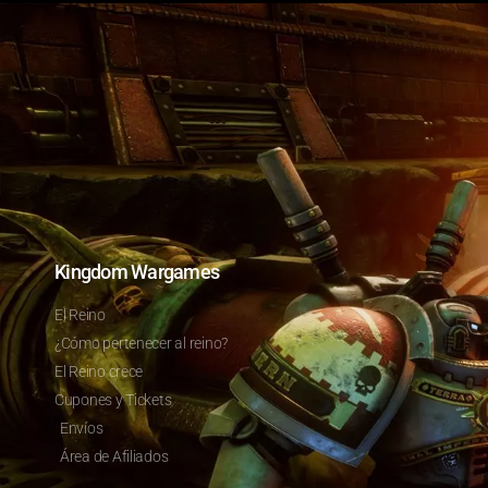
Kingdom Wargames
El Reino
¿Cómo pertenecer al reino?
El Reino crece
Cupones y Tickets
Envíos
Área de Afiliados