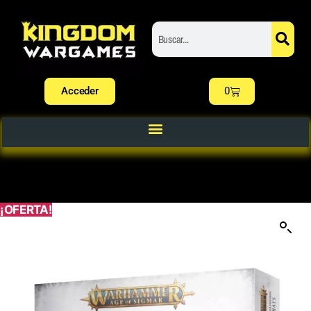
Acceder
0
¡OFERTA!