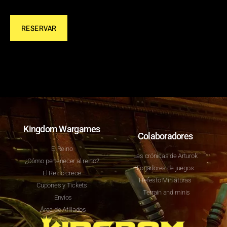
RESERVAR
Kingdom Wargames
Colaboradores
El Reino
Las crónicas de Arturok
¿Cómo pertenecer al reino?
Forjadores de juegos
El Reino crece
Hefesto Miniaturas
Cupones y Tickets
Terrain and minis
Envíos
Área de Afiliados