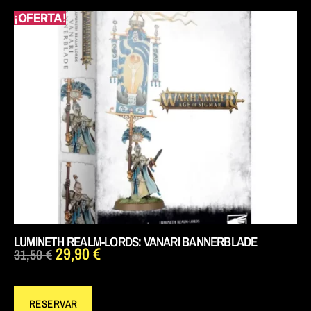
¡OFERTA!
LUMINETH REALM-LORDS: VANARI BANNERBLADE
29,90
€
31,50
€
RESERVAR