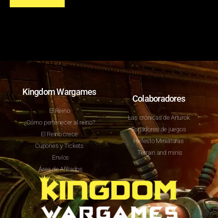
Kingdom Wargames
Colaboradores
El Reino
Las crónicas de Arturok
¿Cómo pertenecer al reino?
Forjadores de juegos
El Reino crece
Hefesto Miniaturas
Cupones y Tickets
Terrain and minis
Envíos
Área de Afiliados