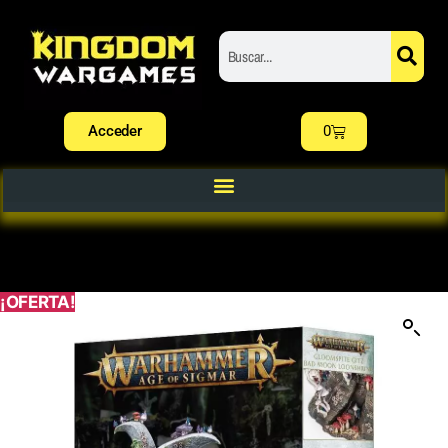
Acceder
0
¡OFERTA!