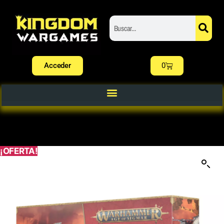
Acceder
0
¡OFERTA!