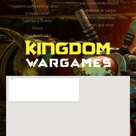
Las crónicas de Arturok
¿Cómo pertenecer al reino?
Forjadores de juegos
El Reino crece
Hefesto Miniaturas
Cupones y Tickets
Terrain and minis
Envíos
Área de Afiliados