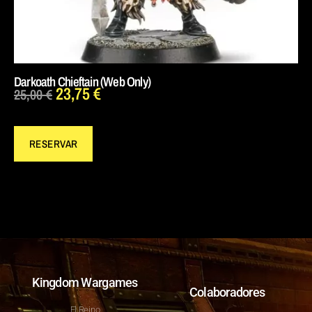
Darkoath Chieftain (Web Only)
23,75
€
25,00
€
RESERVAR
Kingdom Wargames
Colaboradores
El Reino