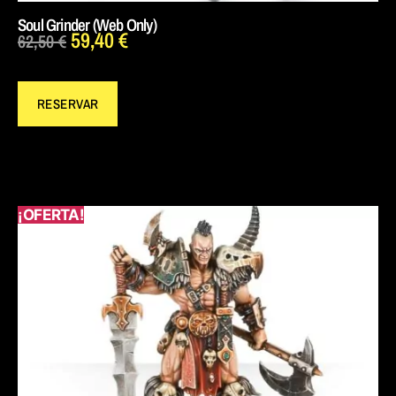
Soul Grinder (Web Only)
59,40
€
62,50
€
RESERVAR
¡OFERTA!