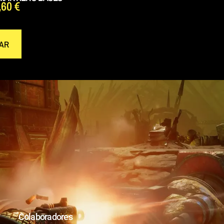
,60
€
AR
Colaboradores