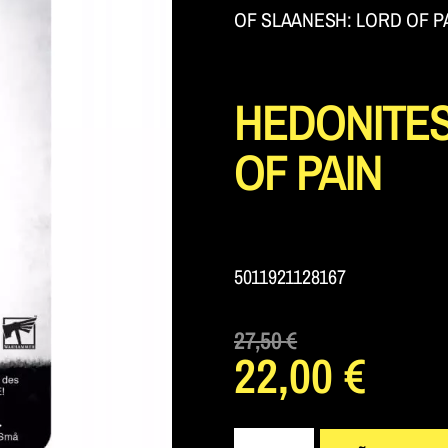
OF SLAANESH: LORD OF P
HEDONITES
OF PAIN
5011921128167
27,50
€
22,00
€