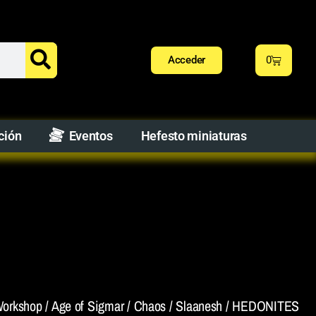
Acceder
0
ción
Eventos
Hefesto miniaturas
orkshop
/
Age of Sigmar
/
Chaos
/
Slaanesh
/ HEDONITES