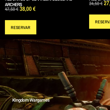
27
34,50
€
ARCHERS
38,00
€
47,50
€
RESERV
RESERVAR
Kingdom Wargames
El Reino