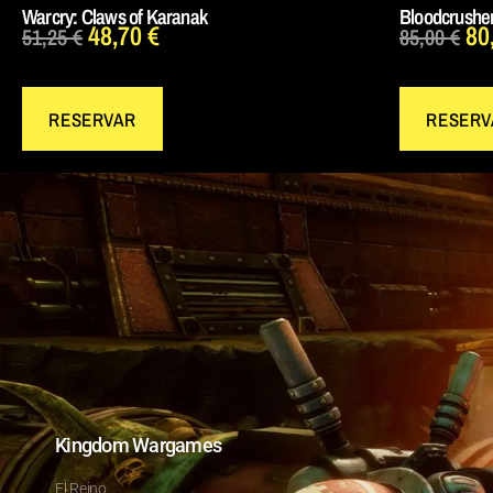
Warcry: Claws of Karanak
Bloodcrushe
48,70
€
80
51,25
€
85,00
€
RESERVAR
RESERV
Kingdom Wargames
El Reino