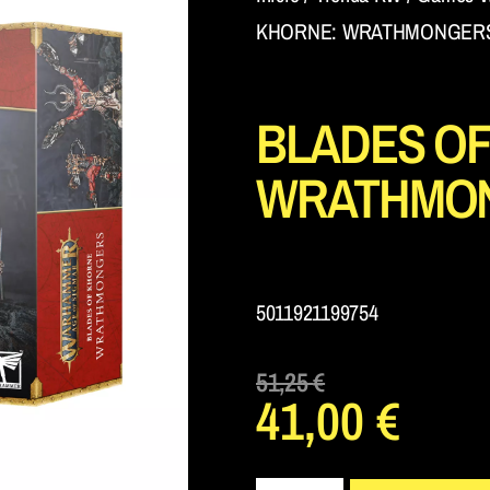
KHORNE: WRATHMONGER
BLADES OF
WRATHMO
5011921199754
51,25
€
41,00
€