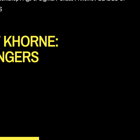
S
 KHORNE:
NGERS