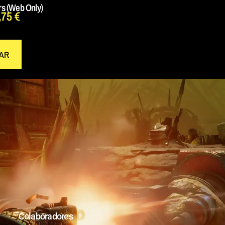
rs (Web Only)
,75
€
AR
Colaboradores