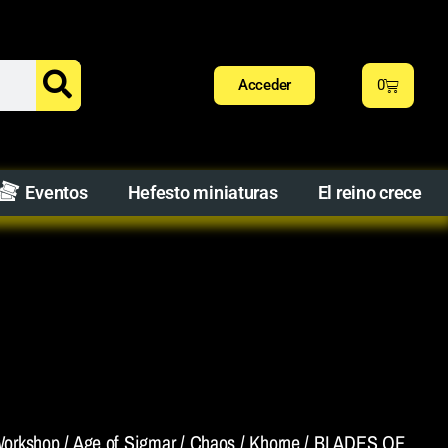
Acceder
0
Eventos
Hefesto miniaturas
El reino crece
orkshop
/
Age of Sigmar
/
Chaos
/
Khorne
/ BLADES OF