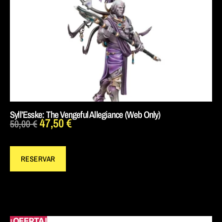
Syll’Esske: The Vengeful Allegiance (Web Only)
47,50
€
50,00
€
RESERVAR
¡OFERTA!