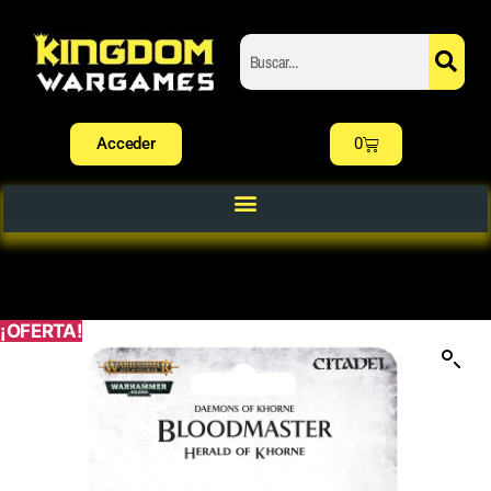
Acceder
0
¡OFERTA!