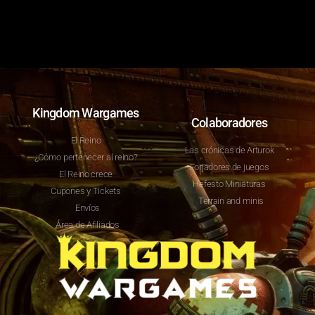
Kingdom Wargames
Colaboradores
El Reino
Las crónicas de Arturok
¿Cómo pertenecer al reino?
Forjadores de juegos
El Reino crece
Hefesto Miniaturas
Cupones y Tickets
Terrain and minis
Envíos
Área de Afiliados