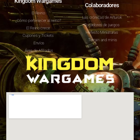
Kingdom Wargames
Colaboradores
El Reino
Las crónicas de Arturok
¿Cómo pertenecer al reino?
Forjadores de juegos
El Reino crece
Hefesto Miniaturas
Cupones y Tickets
Terrain and minis
Envíos
Área de Afiliados