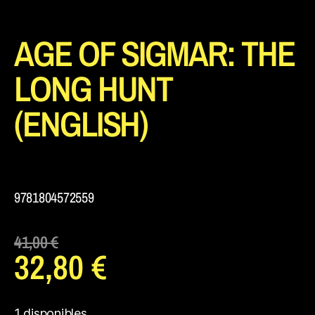
AGE OF SIGMAR: THE
LONG HUNT
(ENGLISH)
9781804572559
41,00
€
32,80
€
1 disponibles