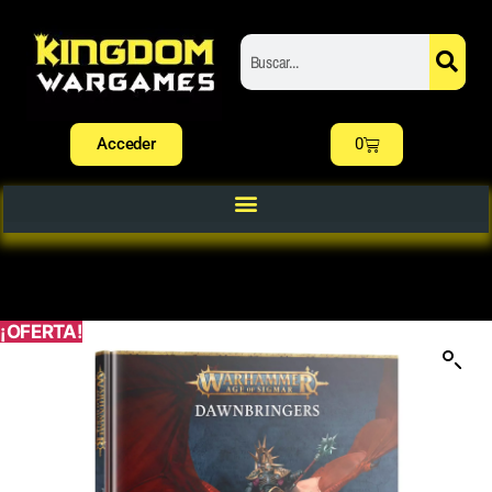
Acceder
0
¡OFERTA!