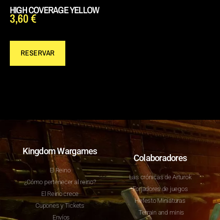
HIGH COVERAGE YELLOW
3,60
€
RESERVAR
Kingdom Wargames
Colaboradores
El Reino
Las crónicas de Arturok
¿Cómo pertenecer al reino?
Forjadores de juegos
El Reino crece
Hefesto Miniaturas
Cupones y Tickets
Terrain and minis
Envíos