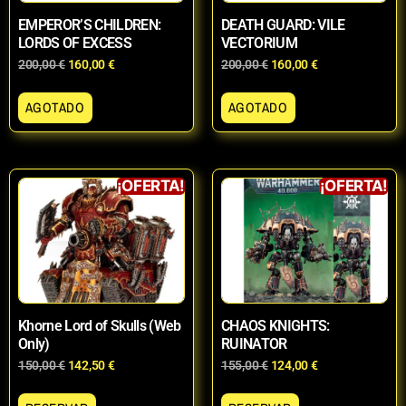
EMPEROR’S CHILDREN:
DEATH GUARD: VILE
LORDS OF EXCESS
VECTORIUM
200,00
€
160,00
€
200,00
€
160,00
€
AGOTADO
AGOTADO
¡OFERTA!
¡OFERTA!
Khorne Lord of Skulls (Web
CHAOS KNIGHTS:
Only)
RUINATOR
150,00
€
142,50
€
155,00
€
124,00
€