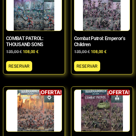
COMBAT PATROL:
Combat Patrol: Emperor’s
THOUSAND SONS
Children
135,00
€
108,00
€
135,00
€
108,00
€
RESERVAR
RESERVAR
¡OFERTA!
¡OFERTA!