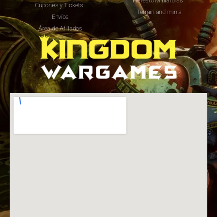
Hefesto Miniaturas
Cupones y Tickets
Terrain and minis
Envíos
Área de Afiliados