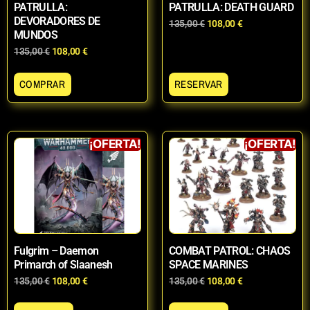
PATRULLA:
PATRULLA: DEATH GUARD
DEVORADORES DE
135,00
€
108,00
€
MUNDOS
135,00
€
108,00
€
COMPRAR
RESERVAR
¡OFERTA!
¡OFERTA!
Fulgrim – Daemon
COMBAT PATROL: CHAOS
Primarch of Slaanesh
SPACE MARINES
135,00
€
108,00
€
135,00
€
108,00
€