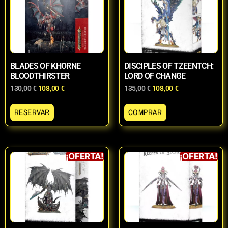
BLADES OF KHORNE
DISCIPLES OF TZEENTCH:
BLOODTHIRSTER
LORD OF CHANGE
130,00
€
108,00
€
135,00
€
108,00
€
RESERVAR
COMPRAR
¡OFERTA!
¡OFERTA!