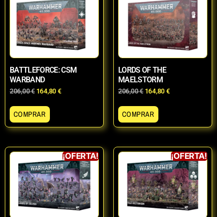
BATTLEFORCE: CSM
LORDS OF THE
WARBAND
MAELSTORM
206,00
€
164,80
€
206,00
€
164,80
€
COMPRAR
COMPRAR
¡OFERTA!
¡OFERTA!