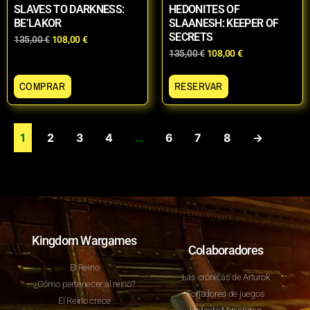
SLAVES TO DARKNESS:
HEDONITES OF
BE’LAKOR
SLAANESH: KEEPER OF
SECRETS
135,00
€
108,00
€
135,00
€
108,00
€
COMPRAR
RESERVAR
1
2
3
4
…
6
7
8
→
Kingdom Wargames
Colaboradores
El Reino
Las crónicas de Arturok
¿Cómo pertenecer al reino?
Forjadores de juegos
El Reino crece