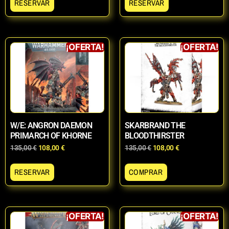
RESERVAR
RESERVAR
¡OFERTA!
¡OFERTA!
W/E: ANGRON DAEMON
SKARBRAND THE
PRIMARCH OF KHORNE
BLOODTHIRSTER
135,00
€
108,00
€
135,00
€
108,00
€
RESERVAR
COMPRAR
¡OFERTA!
¡OFERTA!