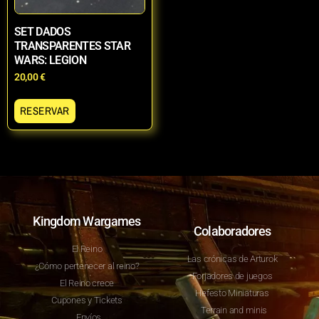
SET DADOS
TRANSPARENTES STAR
WARS: LEGION
20,00
€
RESERVAR
Kingdom Wargames
Colaboradores
El Reino
Las crónicas de Arturok
¿Cómo pertenecer al reino?
Forjadores de juegos
El Reino crece
Hefesto Miniaturas
Cupones y Tickets
Terrain and minis
Envíos