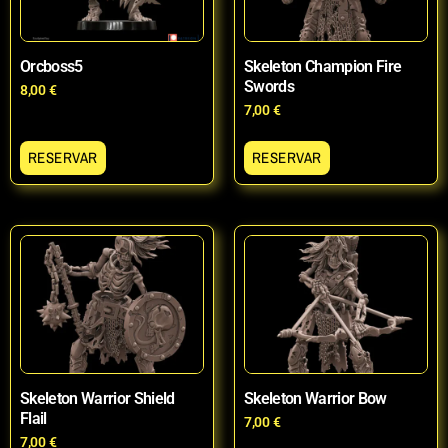
Orcboss5
Skeleton Champion Fire
Swords
8,00
€
7,00
€
RESERVAR
RESERVAR
Skeleton Warrior Shield
Skeleton Warrior Bow
Flail
7,00
€
7,00
€