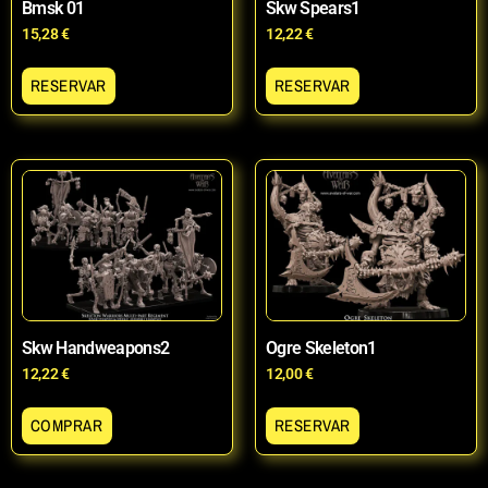
Bmsk 01
Skw Spears1
15,28
€
12,22
€
RESERVAR
RESERVAR
Skw Handweapons2
Ogre Skeleton1
12,22
€
12,00
€
COMPRAR
RESERVAR