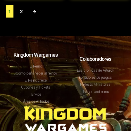
1
2
→
Kingdom Wargames
Colaboradores
El Reino
Las crónicas de Arturok
¿Cómo pertenecer al reino?
Forjadores de juegos
El Reino crece
Hefesto Miniaturas
Cupones y Tickets
Terrain and minis
Envíos
Área de Afiliados