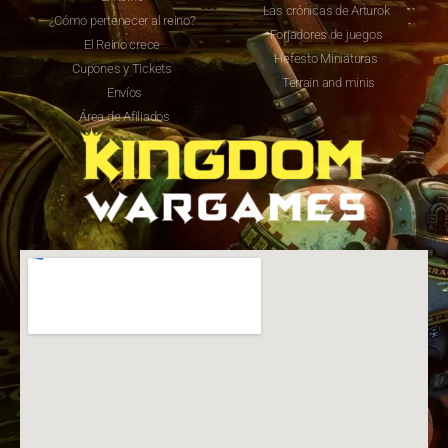
Las crónicas de Arturok
¿Cómo pertenecer al reino?
Forjadores de juegos
El Reino crece
Hefesto Miniaturas
Cupones y Tickets
Terrain and minis
Envíos
Área de Afiliados