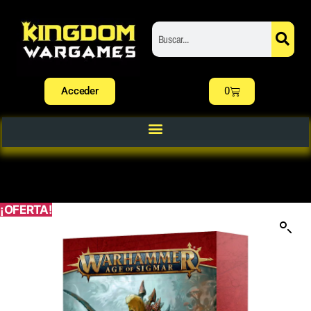
Acceder
0
¡OFERTA!